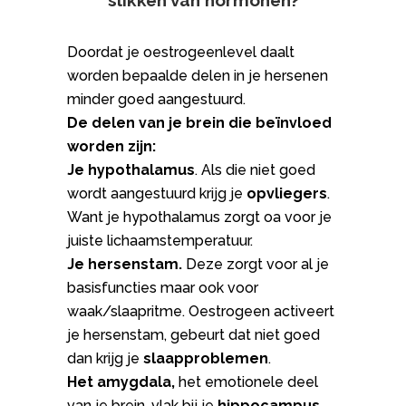
slikken van hormonen?
Doordat je oestrogeenlevel daalt
worden bepaalde delen in je hersenen
minder goed aangestuurd.
De delen van je brein die beïnvloed
worden zijn:
Je hypothalamus
. Als die niet goed
wordt aangestuurd krijg je
opvliegers
.
Want je hypothalamus zorgt oa voor je
juiste lichaamstemperatuur.
Je hersenstam.
Deze zorgt voor al je
basisfuncties maar ook voor
waak/slaapritme. Oestrogeen activeert
je hersenstam, gebeurt dat niet goed
dan krijg je
slaapproblemen
.
Het amygdala,
het emotionele deel
van je brein, vlak bij je
hippocampus
,