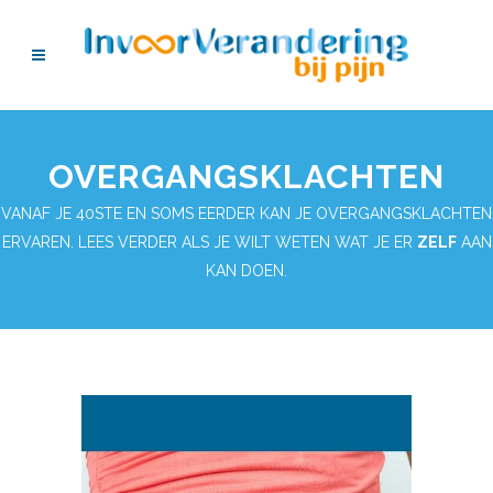
OVERGANGSKLACHTEN
VANAF JE 40STE EN SOMS EERDER KAN JE OVERGANGSKLACHTEN
ERVAREN. LEES VERDER ALS JE WILT WETEN WAT JE ER
ZELF
AAN
KAN DOEN.