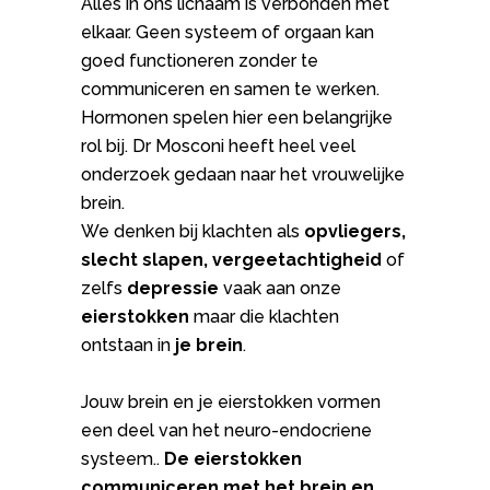
Alles in ons lichaam is verbonden met
elkaar. Geen systeem of orgaan kan
goed functioneren zonder te
communiceren en samen te werken.
Hormonen spelen hier een belangrijke
rol bij. Dr Mosconi heeft heel veel
onderzoek gedaan naar het vrouwelijke
brein.
We denken bij klachten als
opvliegers,
slecht slapen, vergeetachtigheid
of
zelfs
depressie
vaak aan onze
eierstokken
maar die klachten
ontstaan in
je brein
.
Jouw brein en je eierstokken vormen
een deel van het neuro-endocriene
systeem..
De eierstokken
communiceren met het brein en