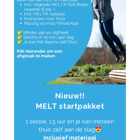
Nieuw!!
MELT startpakket
1 sessie, 1.5 uur en je kan meteen
thuis zelf aan de slag
Inclusief materiaal