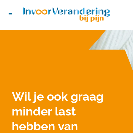
Wil je ook graag
minder last
hebben van