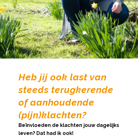
Heb jij ook last van
steeds terugkerende
of aanhoudende
(pijn)klachten?
Beïnvloeden de klachten jouw dagelijks
leven? Dat had ik ook!