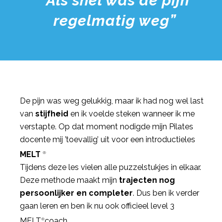
“Als snel was de pijn
regelmatig weg”
De pijn was weg gelukkig, maar ik had nog wel last
van
stijfheid
en ik voelde steken wanneer ik me
verstapte. Op dat moment nodigde mijn Pilates
docente mij ’toevallig’ uit voor een introductieles
MELT
®
Tijdens deze les vielen alle puzzelstukjes in elkaar.
Deze methode maakt mijn
trajecten nog
persoonlijker en completer
. Dus ben ik verder
gaan leren en ben ik nu ook officieel level 3
MELT
coach.
®